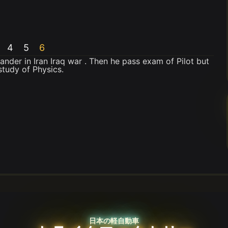
4
5
6
ander in Iran Iraq war . Then he pass exam of Pilot but
study of Physics.
日本の軽自動車