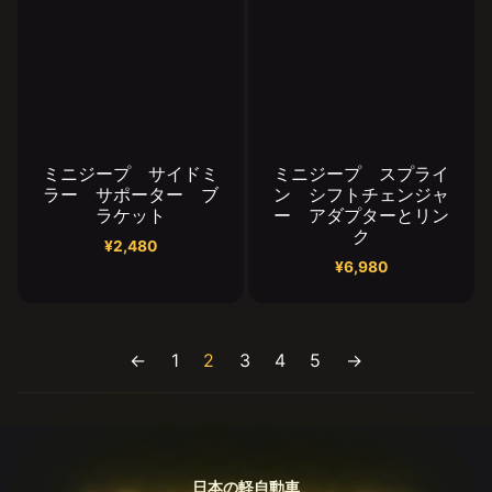
ミニジープ サイドミ
ミニジープ スプライ
ラー サポーター ブ
ン シフトチェンジャ
ラケット
ー アダプターとリン
ク
¥
2,480
¥
6,980
←
1
2
3
4
5
→
日本の軽自動車