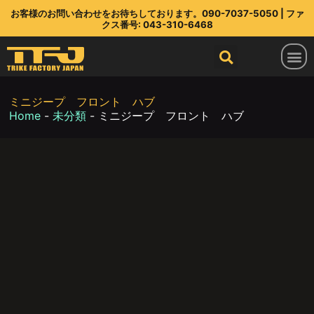
お客様のお問い合わせをお待ちしております。090-7037-5050 | ファ
クス番号: 043-310-6468
トライクファクトリージャパン
ラインアップ
部品店
TFJ とは
連絡先
最新情報
ミニジープ フロント ハブ
Home
-
未分類
-
ミニジープ フロント ハブ