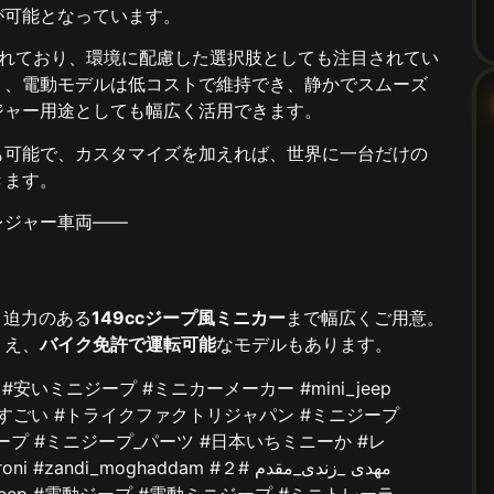
が可能となっています。
されており、環境に配慮した選択肢としても注目されてい
り、電動モデルは低コストで維持でき、静かでスムーズ
ジャー用途としても幅広く活用できます。
も可能で、カスタマイズを加えれば、世界に一台だけの
きます。
レジャー車両――
。
、迫力のある
149ccジープ風ミニカー
まで幅広くご用意。
うえ、
バイク免許で運転可能
なモデルもあります。