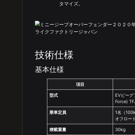
タマイズ。
技術仕様
基本仕様
項目
型式
EVビーグフ
Force) T
乗車定員
1名（100
オフロー
積載重量
30kg