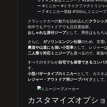
クラシックカーの魅力を詰め込んだ
クラシッ
街中でもアウトドアでも注目度抜群。
おしゃれな原付ジープ
として、男性はもちろ
さらに、
ガソリンエンジン仕様
のため、充電
農道や山道にも強い小型車
として、レジャー
二人乗り対応ミニジープ
も選べるので、家族
すべてのモデルが
自宅でも保管できるコンパ
す。
小型バギータイプのミニカー
として、カスタ
レジャー・アウトドア用ジープバイク
として
カスタマイズオプショ