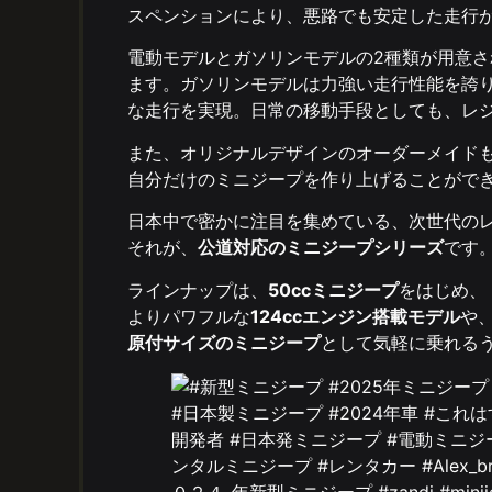
スペンションにより、悪路でも安定した走行
電動モデルとガソリンモデルの2種類が用意
ます。ガソリンモデルは力強い走行性能を誇
な走行を実現。日常の移動手段としても、レ
また、オリジナルデザインのオーダーメイド
自分だけのミニジープを作り上げることがで
日本中で密かに注目を集めている、次世代の
それが、
公道対応のミニジープシリーズ
です
ラインナップは、
50ccミニジープ
をはじめ、
よりパワフルな
124ccエンジン搭載モデル
や
原付サイズのミニジープ
として気軽に乗れる