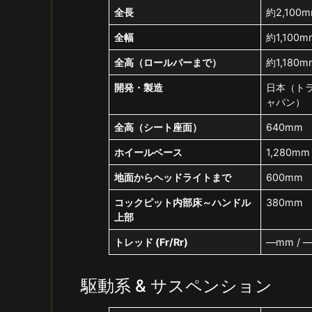
全長
約2,100
全幅
約1,100m
全高（ロールバーまで）
約1,180m
開発・製造
日本（ト
ャパン）
全高（シート座面）
640mm
ホイールベース
1,280mm
地面からヘッドライトまで
600mm
コックピット内部床～ハンドル
380mm
上部
トレッド (Fr/Rr)
—mm / 
駆動系 & サスペンション