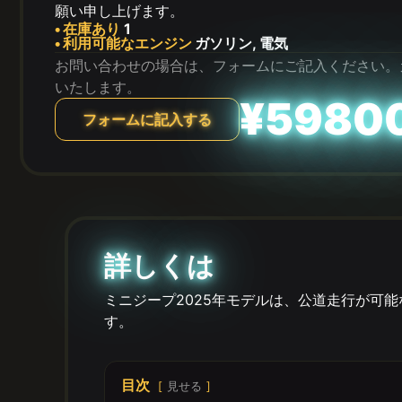
願い申し上げます。
• 在庫あり
1
• 利用可能なエンジン
ガソリン, 電気
お問い合わせの場合は、フォームにご記入ください。
いたします。
¥5980
フォームに記入する
詳しくは
ミニジープ2025年モデルは、公道走行が可
す。
目次
見せる