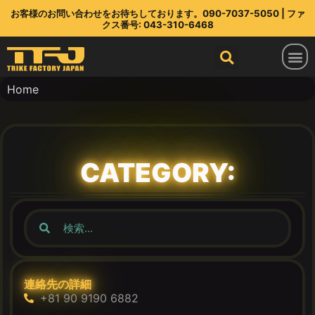
お客様のお問い合わせをお待ちしております。090-7037-5050 | ファ
クス番号: 043-310-6468
トライクファクトリージャパン
ラインアップ
部品店
TFJ とは
連絡先
最新情報
Home
CATEGORY:
連絡先の詳細
+81 90 9190 6882