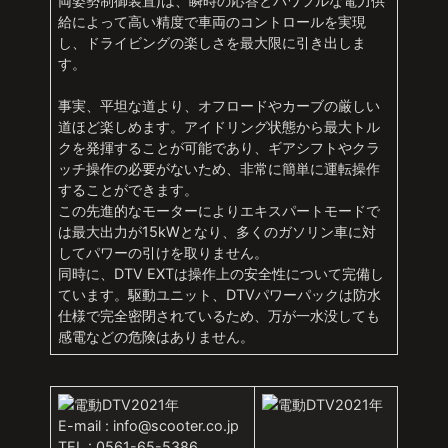
両姿勢制御装置)は、瞬時の応答とパワフルな電力供
給によって高い精度で車両のコントロールを実現
し、ドライビングの楽しさを最大限に引き出しま
す。
事実、平坦な道より、オフロードやカーブの厳しい
道ほど楽しめます。アイドリング状態から最大トル
クを発揮することが可能であり、ギアシフトやクラ
ッチ操作の必要がないため、非常に簡単に運転操作
することができます。
この先進的なモーターによりエキスパートモードで
は最大出力が15kWとなり、多くのガソリン車に対
してパワーの引けを取りません。
同時に、DTV EXTは操作上の安全性について完備し
ています。駆動ユニット、DTVパワーパックは防水
仕様で完全密閉されているため、万が一水没しても
感電などの危険はありません。
E-mail :
info@scooter.co.jp
TEL : 0561-65-5386