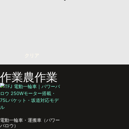
クリア
作業農作業
電動一輪車・運搬車（パワー
バロウ）