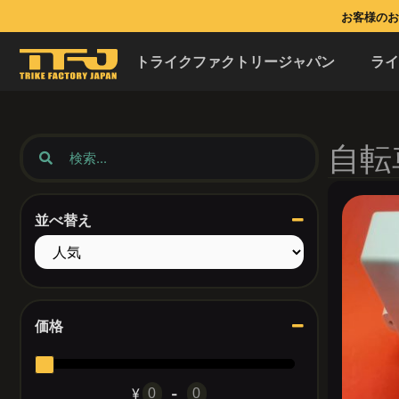
お客様のお問
トライクファクトリージャパン
ラ
自転
並べ替え
Sort Products
価格
¥
-