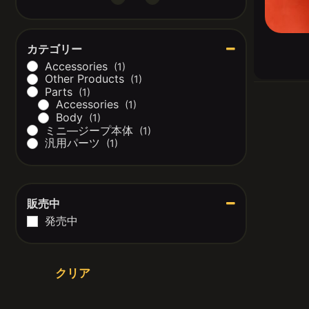
Minimum Price
Maximum Price
カテゴリー
Accessories
(1)
Other Products
(1)
Parts
(1)
Accessories
(1)
Body
(1)
ミニ―ジープ本体
(1)
汎用パーツ
(1)
販売中
発売中
クリア