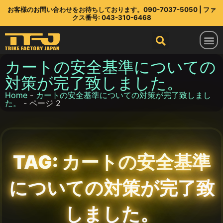
お客様のお問い合わせをお待ちしております。090-7037-5050 | ファ
クス番号: 043-310-6468
トライクファクトリージャパン
ラインアップ
部品店
TFJ とは
連絡先
最新情報
カートの安全基準についての
対策が完了致しました。
Home
-
カートの安全基準についての対策が完了致しまし
た。
-
ページ 2
TAG: カートの安全基準
についての対策が完了致
しました。