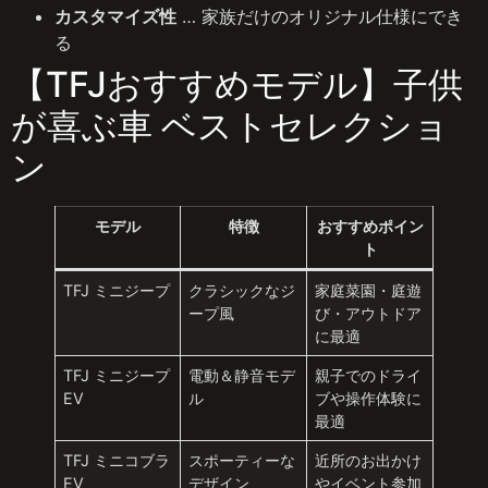
カスタマイズ性
… 家族だけのオリジナル仕様にでき
る
【TFJおすすめモデル】子供
が喜ぶ車 ベストセレクショ
ン
モデル
特徴
おすすめポイン
ト
TFJ ミニジープ
クラシックなジ
家庭菜園・庭遊
ープ風
び・アウトドア
に最適
TFJ ミニジープ
電動＆静音モデ
親子でのドライ
EV
ル
ブや操作体験に
最適
TFJ ミニコブラ
スポーティーな
近所のお出かけ
EV
デザイン
やイベント参加