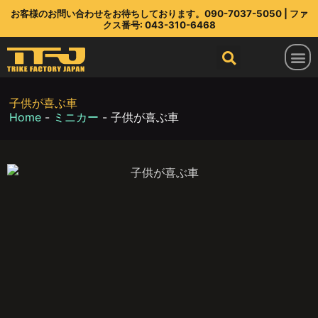
お客様のお問い合わせをお待ちしております。090-7037-5050 | ファ
クス番号: 043-310-6468
トライクファクトリージャパン
ラインアップ
部品店
TFJ とは
連絡先
最新情報
子供が喜ぶ車
Home
-
ミニカー
-
子供が喜ぶ車