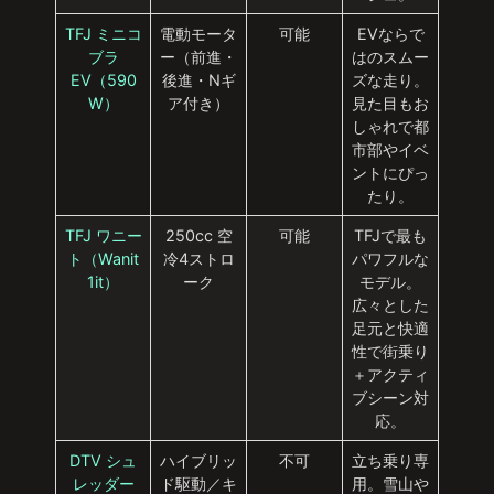
TFJ ミニコ
電動モータ
可能
EVならで
ブラ
ー（前進・
はのスムー
EV（590
後進・Nギ
ズな走り。
W）
ア付き）
見た目もお
しゃれで都
市部やイベ
ントにぴっ
たり。
TFJ ワニー
250cc 空
可能
TFJで最も
ト（Wanit
冷4ストロ
パワフルな
1it）
ーク
モデル。
広々とした
足元と快適
性で街乗り
＋アクティ
ブシーン対
応。
DTV シュ
ハイブリッ
不可
立ち乗り専
レッダー
ド駆動／キ
用。雪山や