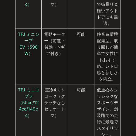
c）
マ）
で街乗り＆
軽いアウト
ドアにも最
適。
TFJ ミニジ
電動モータ
可能
静音＆環境
ープ
ー（前進・
配慮型。取
EV（590
後進・Nギ
り回しが簡
W）
ア付き）
単で女性に
もおすす
め。レトロ
感と新しさ
を両立。
TFJ ミニコ
空冷4スト
可能
低重心＆ク
ブラ
ローク（ク
ラシックな
（50cc/12
ラッチなし
スポーツデ
4cc/149c
セミオート
ザイン。舗
c）
マ）
装路での走
行に最適で
スタイリッ
シュ。