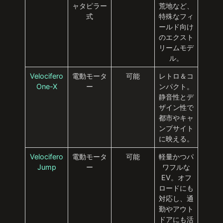
ャタピラー
荒地など、
式
特殊なフィ
ールド向け
のエクスト
リームモデ
ル。
Velocifero
電動モータ
可能
レトロ＆コ
One-X
ー
ンパクト。
静音性とデ
ザイン性で
都市やキャ
ンプサイト
に映える。
Velocifero
電動モータ
可能
軽量かつパ
Jump
ー
ワフルな
EV。オフ
ロードにも
対応し、通
勤やアウト
ドアにも活