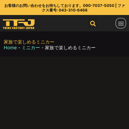
お客様のお問い合わせをお待ちしております。090-7037-5050 | ファ
クス番号: 043-310-6468
トライクファクトリージャパン
ラインアップ
部品店
TFJ とは
連絡先
最新情報
家族で楽しめるミニカー
Home
-
ミニカー
-
家族で楽しめるミニカー