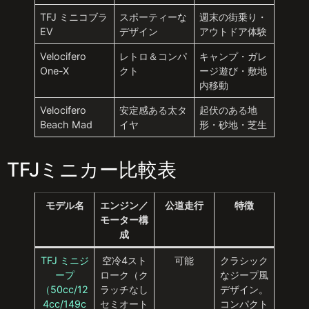
TFJ ミニコブラ
スポーティーな
週末の街乗り・
EV
デザイン
アウトドア体験
Velocifero
レトロ＆コンパ
キャンプ・ガレ
One-X
クト
ージ遊び・敷地
内移動
Velocifero
安定感ある太タ
起伏のある地
Beach Mad
イヤ
形・砂地・芝生
TFJミニカー比較表
モデル名
エンジン／
公道走行
特徴
モーター構
成
TFJ ミニジ
空冷4スト
可能
クラシック
ープ
ローク（ク
なジープ風
（50cc/12
ラッチなし
デザイン。
4cc/149c
セミオート
コンパクト