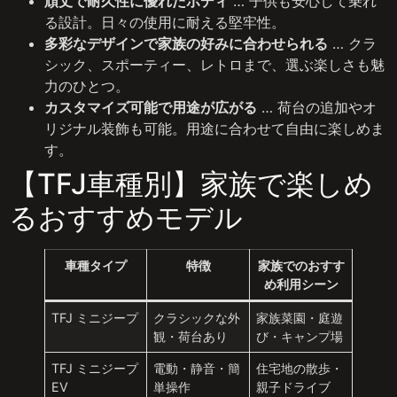
頑丈で耐久性に優れたボディ
… 子供も安心して乗れ
る設計。日々の使用に耐える堅牢性。
多彩なデザインで家族の好みに合わせられる
… クラ
シック、スポーティー、レトロまで、選ぶ楽しさも魅
力のひとつ。
カスタマイズ可能で用途が広がる
… 荷台の追加やオ
リジナル装飾も可能。用途に合わせて自由に楽しめま
す。
【TFJ車種別】家族で楽しめ
るおすすめモデル
車種タイプ
特徴
家族でのおすす
め利用シーン
TFJ ミニジープ
クラシックな外
家族菜園・庭遊
観・荷台あり
び・キャンプ場
TFJ ミニジープ
電動・静音・簡
住宅地の散歩・
EV
単操作
親子ドライブ