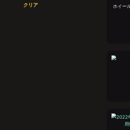
ミニトレーラー
(1)
クリア
汎用パーツ
ホイー
(3)