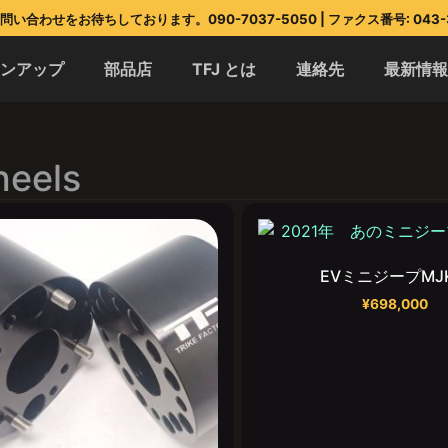
い合わせをお待ちしております。090-7037-5050 | ファクス番号: 043-3
インアップ
部品店
TFJ とは
連絡先
最新情
heels
EVミニジープMJ
¥
698,000