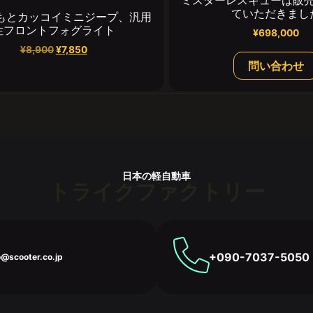
ミスターレスキューは販
ていただきまし
年もとカッコイミニジープ、汎用
性フロントフォグライト
¥
698,000
¥
8,900
¥
7,850
問い合わせ
日本の軽自動車
トライクファクトリー
+090-7037-5050
o@scooter.co.jp