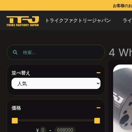
お客様のお問
トライクファクトリージャパン
ラ
4 W
並べ替え
Sort Products
価格
¥
-