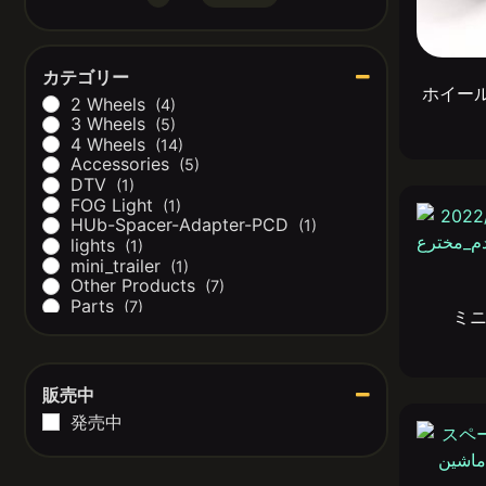
Minimum Price
Maximum Price
カテゴリー
ホイー
2 Wheels
(4)
3 Wheels
(5)
4 Wheels
(14)
Accessories
(5)
DTV
(1)
FOG Light
(1)
HUb-Spacer-Adapter-PCD
(1)
lights
(1)
mini_trailer
(1)
Other Products
(7)
Parts
(7)
ミニ
Accessories
(6)
Body
(4)
Electrical
(3)
Engine
(2)
販売中
Steering
(2)
発売中
Suspension
(2)
エンジン（Engine)
(1)
ミニ―ジープ本体
(1)