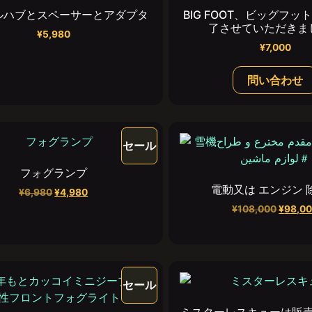
ルハブとスペーサーとアダプタ
BIG FOOT、ビッグフ
了させていただきま
¥
5,980
¥
7,000
問い合わせ
セール
フォグランプ
電動又は エンジン 
¥
6,980
¥
4,980
¥
108,000
¥
98,0
セール