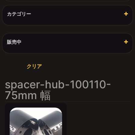
カテゴリー
3 Wheels
(1)
4 Wheels
(1)
Accessories
(1)
HUb-Spacer-Adapter-PCD
(1)
販売中
Other Products
(1)
発売中
Parts
(1)
Accessories
(1)
Steering
(1)
Suspension
クリア
(1)
ミニ―ジープ本体
(1)
汎用パーツ
(1)
spacer-hub-100110-
75mm 幅