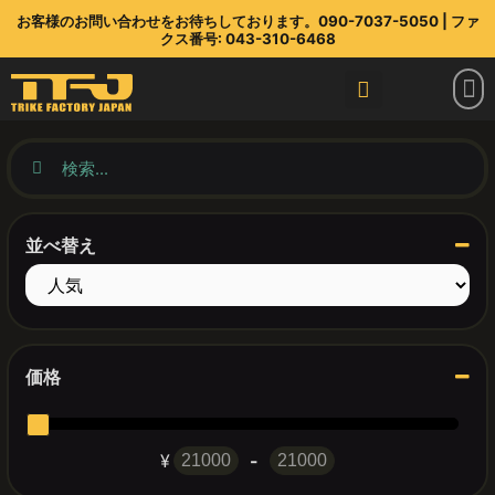
お客様のお問い合わせをお待ちしております。090-7037-5050 | ファ
クス番号: 043-310-6468
トライクファクトリージャパン
ラインアップ
部品店
TFJ とは
連絡先
最新情報
並べ替え
Sort Products
価格
¥
-
Minimum Price
Maximum Price