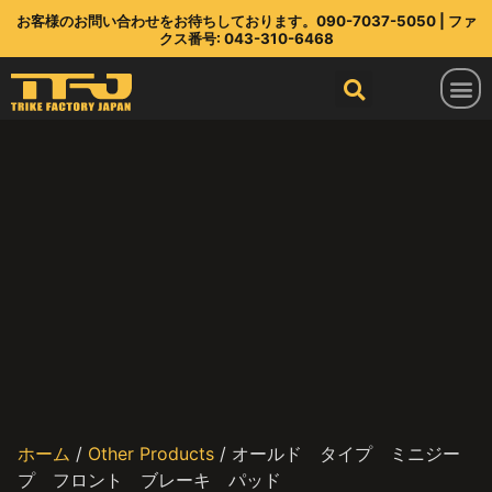
お客様のお問い合わせをお待ちしております。090-7037-5050 | ファ
クス番号: 043-310-6468
トライクファクトリージャパン
ラインアップ
部品店
TFJ とは
連絡先
最新情報
ホーム
/
Other Products
/ オールド タイプ ミニジー
プ フロント ブレーキ パッド