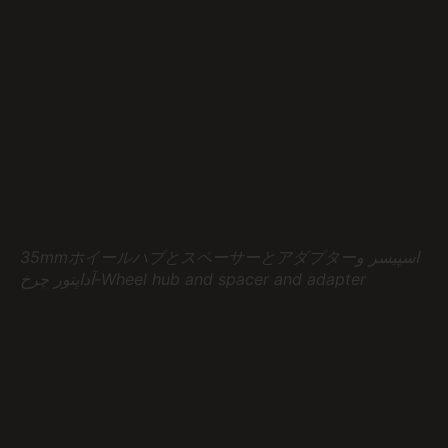
35mmホイールハブとスペーサーとアダプターاسپیسر و
آداپتور چرخ-Wheel hub and spacer and adapter