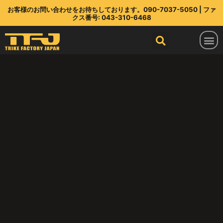
お客様のお問い合わせをお待ちしております。090-7037-5050 | ファ
クス番号: 043-310-6468
トライクファクトリージャパン
ラインアップ
部品店
TFJ とは
連絡先
最新情報