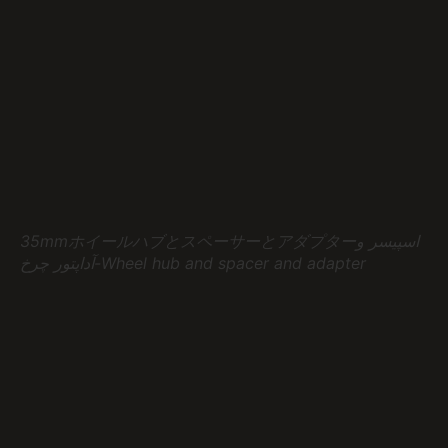
35mmホイールハブとスペーサーとアダプターاسپیسر و
آداپتور چرخ-Wheel hub and spacer and adapter