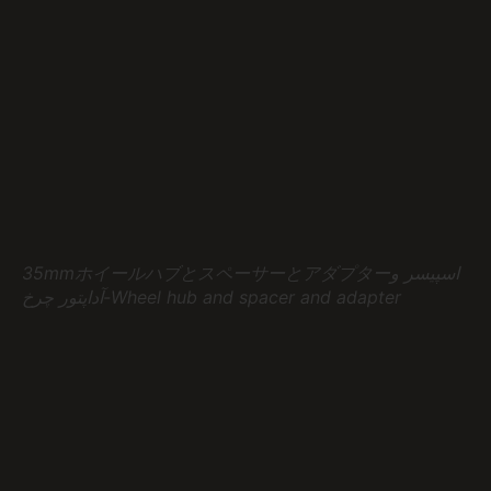
35mmホイールハブとスペーサーとアダプターاسپیسر و
آداپتور چرخ-Wheel hub and spacer and adapter