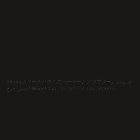
35mmホイールハブとスペーサーとアダプターاسپیسر و
آداپتور چرخ-Wheel hub and spacer and adapter