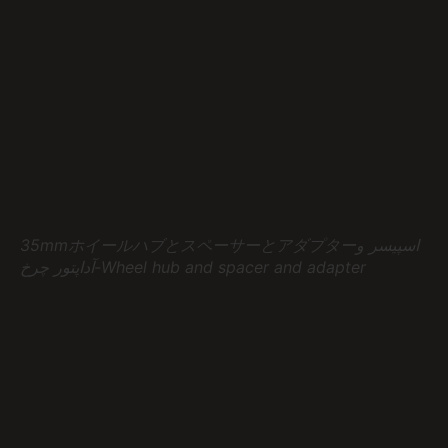
35mmホイールハブとスペーサーとアダプターاسپیسر و
آداپتور چرخ-Wheel hub and spacer and adapter