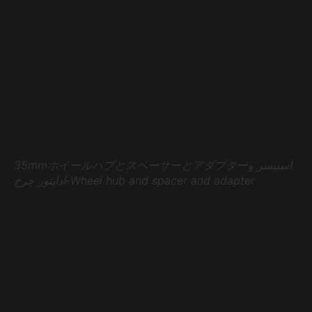
35mmホイールハブとスペーサーとアダプターاسپیسر و
آداپتور چرخ-Wheel hub and spacer and adapter