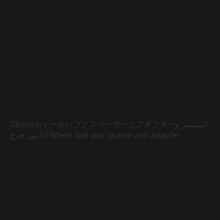
35mmホイールハブとスペーサーとアダプターاسپیسر و
آداپتور چرخ-Wheel hub and spacer and adapter