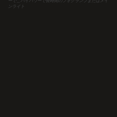
ーで＿ハイパワーで長時間のフォグランプまたはメイ
ンライト