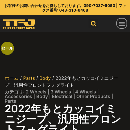
お客様のお問い合わせをお待ちしております。090-7037-5050 | ファ
クス番号: 043-310-6468
トライクファクトリージャパン
ラインアップ
部品店
TFJ とは
連絡先
最新情報
セール
ホーム
/
Parts
/
Body
/ 2022年もとカッコイミニジー
プ、汎用性フロントフォグライト
カテゴリ:
2 Wheels
|
3 Wheels
|
4 Wheels
|
Accessories
|
Body
|
Electrical
|
Other Products
|
Parts
2022年もとカッコイミ
ニジープ、汎用性フロン
トフォグライト