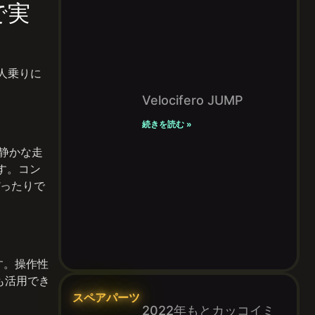
で実
人乗りに
。
Velocifero JUMP
続きを読む »
静かな走
す。コン
ったりで
す。操作性
も活用でき
スペアパーツ
2022年もとカッコイミ