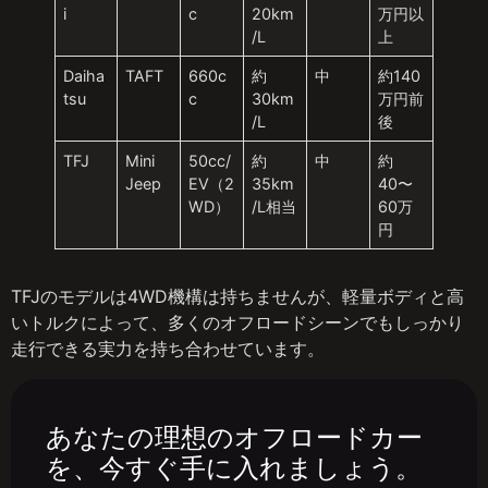
i
c
20km
万円以
/L
上
Daiha
TAFT
660c
約
中
約140
tsu
c
30km
万円前
/L
後
TFJ
Mini
50cc/
約
中
約
Jeep
EV（2
35km
40〜
WD）
/L相当
60万
円
TFJのモデルは4WD機構は持ちませんが、軽量ボディと高
いトルクによって、多くのオフロードシーンでもしっかり
走行できる実力を持ち合わせています。
あなたの理想のオフロードカー
を、今すぐ手に入れましょう。