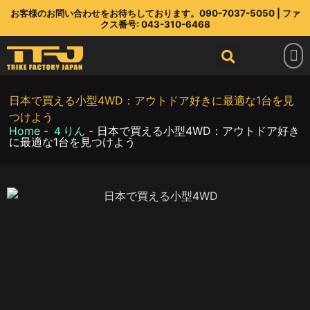
お客様のお問い合わせをお待ちしております。090-7037-5050 | ファ
クス番号: 043-310-6468
トライクファクトリージャパン
ラインアップ
部品店
TFJ とは
連絡先
最新情報
日本で買える小型4WD：アウトドア好きに最適な1台を見
つけよう
Home
-
４りん
-
日本で買える小型4WD：アウトドア好き
に最適な1台を見つけよう