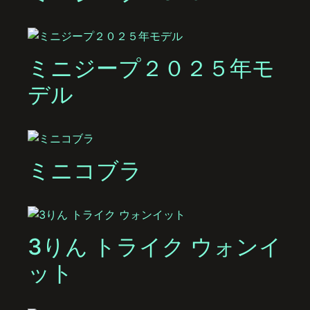
ミニジープ２０２５年モ
デル
ミニコブラ
3りん トライク ウォンイ
ット