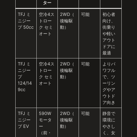
ター
TFJ ミ
空冷4ス
2WD（
可能
初心者
ニジー
トロー
後輪駆
向け、
プ 50cc
ク セミ
動）
街乗り
オート
や軽い
アウト
ドアに
最適
TFJ ミ
空冷4ス
2WD（
可能
よりパ
ニジー
トロー
後輪駆
ワフル
プ
ク セミ
動）
で、ツ
124/14
オート
ーリン
9cc
グやア
ウトド
ア向き
TFJ ミ
590W
2WD（
可能
静音で
ニジー
モータ
後輪駆
環境に
プ EV
ー
動）
やさし
（前・
く、女