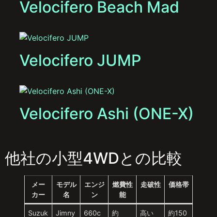
Velocifero Beach Mad
Velocifero JUMP
Velocifero Ashi (ONE-X)
他社の小型4WDとの比較
メー
モデル
エンジ
燃費性
走破性
価格帯
カー
名
ン
能
Suzuk
Jimny
660c
約
高い
約150