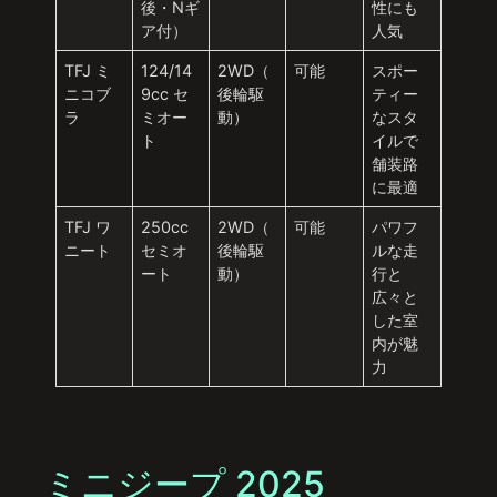
後・Nギ
性にも
ア付）
人気
TFJ ミ
124/14
2WD（
可能
スポー
ニコブ
9cc セ
後輪駆
ティー
ラ
ミオー
動）
なスタ
ト
イルで
舗装路
に最適
TFJ ワ
250cc
2WD（
可能
パワフ
ニート
セミオ
後輪駆
ルな走
ート
動）
行と
広々と
した室
内が魅
力
ミニジープ 2025