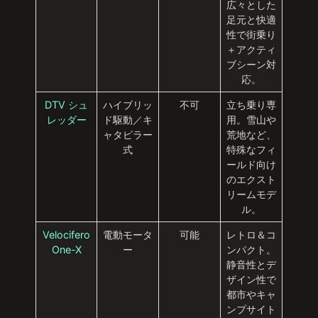
広々とした
足元と快適
性で街乗り
＋アクティ
ブシーン対
応。
DTV シュ
ハイブリッ
不可
立ち乗り専
レッダー
ド駆動／キ
用。雪山や
ャタピラー
荒地など、
式
特殊なフィ
ールド向け
のエクスト
リームモデ
ル。
Velocifero
電動モータ
可能
レトロ＆コ
One-X
ー
ンパクト。
静音性とデ
ザイン性で
都市やキャ
ンプサイト