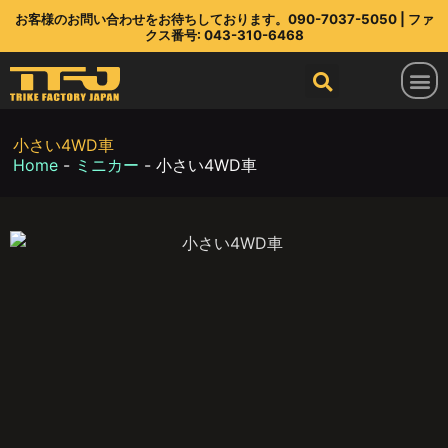
お客様のお問い合わせをお待ちしております。090-7037-5050 | ファ
クス番号: 043-310-6468
トライクファクトリージャパン
ラインアップ
部品店
TFJ とは
連絡先
最新情報
小さい4WD車
Home
-
ミニカー
-
小さい4WD車