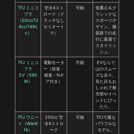
TFJ ミニコ
空冷4スト
可能
低重心＆ク
ブラ
ローク（ク
ラシックな
（50cc/12
ラッチなし
スポーツデ
4cc/149c
セミオート
ザイン。舗
c）
マ）
装路での走
行に最適で
スタイリッ
シュ。
TFJ ミニコ
電動モータ
可能
EVならで
ブラ
ー（前進・
はのスムー
EV（590
後進・Nギ
ズな走り。
W）
ア付き）
見た目もお
しゃれで都
市部やイベ
ントにぴっ
たり。
TFJ ワニー
250cc 空
可能
TFJで最も
ト（Wanit
冷4ストロ
パワフルな
1it）
ーク
モデル。