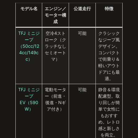
モデル名
エンジン／
公道走行
特徴
モーター構
成
TFJ ミニジ
空冷4スト
可能
クラシック
ープ
ローク（ク
なジープ風
（50cc/12
ラッチなし
デザイン。
4cc/149c
セミオート
コンパクト
c）
マ）
で街乗り＆
軽いアウト
ドアにも最
適。
TFJ ミニジ
電動モータ
可能
静音＆環境
ープ
ー（前進・
配慮型。取
EV（590
後進・Nギ
り回しが簡
W）
ア付き）
単で女性に
もおすす
め。レトロ
感と新しさ
を両立。