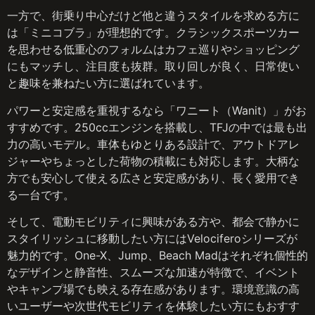
一方で、街乗り中心だけど他と違うスタイルを求める方に
は「ミニコブラ」が理想的です。クラシックスポーツカー
を思わせる低重心のフォルムはカフェ巡りやショッピング
にもマッチし、注目度も抜群。取り回しが良く、日常使い
と趣味を兼ねたい方に選ばれています。
パワーと安定感を重視するなら「ワニート（Wanit）」がお
すすめです。250ccエンジンを搭載し、TFJの中では最も出
力の高いモデル。車体もゆとりある設計で、アウトドアレ
ジャーやちょっとした荷物の積載にも対応します。大柄な
方でも安心して使える広さと安定感があり、長く愛用でき
る一台です。
そして、電動モビリティに興味がある方や、都会で静かに
スタイリッシュに移動したい方にはVelociferoシリーズが
魅力的です。One-X、Jump、Beach Madはそれぞれ個性的
なデザインと静音性、スムーズな加速が特徴で、イベント
やキャンプ場でも映える存在感があります。環境意識の高
いユーザーや次世代モビリティを体験したい方にもおすす